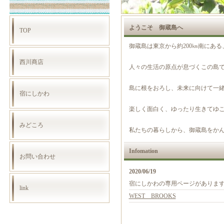
ようこそ 御蔵島へ
TOP
御蔵島は東京から約200㎞南にあ
西川商店
人々の生活の原点が息づくこの島
島に根をおろし、未来に向けて一
宿にしかわ
楽しく面白く、ゆったり生きてゆ
みどころ
私たちの暮らしから、御蔵島をか
Infomation
お問い合わせ
2020/06/19
宿にしかわの専用ページがありま
link
WEST BROOKS